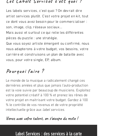
Les Labels Services c'est quoi ?
Les labels services, c'est quoi ? On devrait dire
artist services plutôt. C'est votre projet en kit, tout
ce dont vous avez besoin pour le commercialiser :
son, image, clip, réseaux sociaux...
Mais aussi et surtout ce qui relie les différentes
pièces du puzzle : une stratégie.
Que vous soyez artiste émergent ou confirmé, nous
nous adapterons à votre budget, vos besoins, votre
carrière et construisons un plan de bataille avec
vous, pour votre single, EP, album.
Pourquoi faire ?
Le monde de la musique a radicalement changé ces
dernières années et plus que jamais l'auto-production
est la voie suivie par beaucoup de musiciens. Exploitez
votre potentiel créatif à 100 % et prenez les rênes de
votre projet en maitrisant votre budget. Gardez à 100
% le contrôle de vos revenus et de votre propriété
intellectuelle grâce aux
label services.
Venez avec votre talent, on s'occupe du reste !
Label Services : des services à la carte