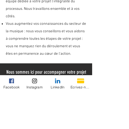
équipe dédiée à votre projet l'intégralité du
processus. Nous travaillons ensemble et à vos
côtés.
Vous augmentez vos connaissances du secteur de
la musique : nous vous conseillons et vous aidons
à comprendre toutes les étapes de votre projet :
vous ne manquez rien du déroulement et vous
êtes en permanence au cœur de l'action.
Nous sommes ici pour accompagner votre projet
musical, de sa conception à sa diffusion.
Que vous soyez un musicien chevronné ou un
Facebook
Instagram
LinkedIn
Ecrivez-nous !
talent en herbe, nos services seront taillés sur
mesure pour votre carrière, votre budget et vos
objectifs artistiques.