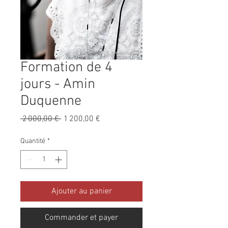
Formation de 4
jours - Amin
Duquenne
Prix
Prix
 2 000,00 € 
1 200,00 €
original
promotionnel
Quantité
*
Ajouter au panier
Commander et payer