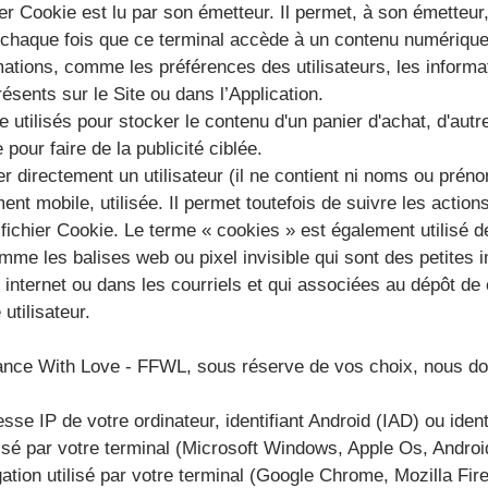
ier Cookie est lu par son émetteur. Il permet, à son émetteur
à chaque fois que ce terminal accède à un contenu numéri
mations, comme les préférences des utilisateurs, les infor
résents sur le Site ou dans l’Application.
 utilisés pour stocker le contenu d'un panier d'achat, d'aut
 pour faire de la publicité ciblée.
r directement un utilisateur (il ne contient ni noms ou prén
ent mobile, utilisée. Il permet toutefois de suivre les action
e fichier Cookie. Le terme « cookies » est également utilisé 
omme les balises web ou pixel invisible qui sont des petites
es internet ou dans les courriels et qui associées au dépôt d
utilisateur.
nce With Love - FFWL, sous réserve de vos choix, nous d
resse IP de votre ordinateur, identifiant Android (IAD) ou ident
lisé par votre terminal (Microsoft Windows, Apple Os, Android
gation utilisé par votre terminal (Google Chrome, Mozilla Fire